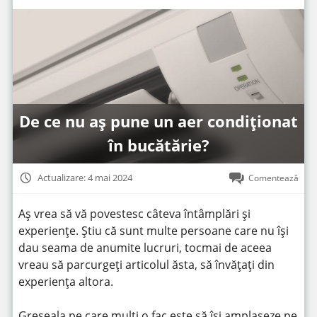
De ce nu aș pune un aer condiționat
în bucătărie?
Actualizare: 4 mai 2024
Comentează
Aș vrea să vă povestesc câteva întâmplări și
experiențe. Știu că sunt multe persoane care nu își
dau seama de anumite lucruri, tocmai de aceea
vreau să parcurgeți articolul ăsta, să învățați din
experiența altora.
Greșeala pe care mulți o fac este să își amplaseze pe