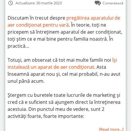
Actualizare: 30 martie 2023
Comentează
Discutam în trecut despre
pregătirea aparatului de
aer condiționat pentru vară
. În teorie, toți ne
pricepem să întreținem aparatul de aer condiționat,
toți știm ce e mai bine pentru familia noastră. În
practică…
Totuși, am observat că tot mai multe familii noi
își
instalează un aparat de aer condiționat
. Asta
înseamnă aparat nou și, cel mai probabil, n-au avut
unul până acum.
Ștergem cu buretele toate lucrurile de marketing și
cred că e suficient să ajungem direct la întreținerea
acestuia. Din punctul meu de vedere, sunt 2
activități foarte, foarte importante:
[Read more…]