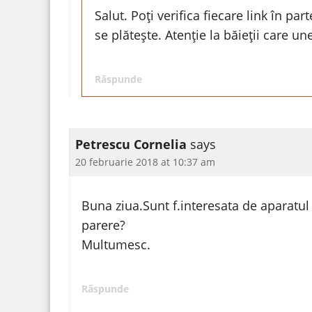
Salut. Poți verifica fiecare link în pa
se plătește. Atenție la băieții care u
Răspunde
Petrescu Cornelia
says
20 februarie 2018 at 10:37 am
Buna ziua.Sunt f.interesata de aparatu
parere?
Multumesc.
Răspunde