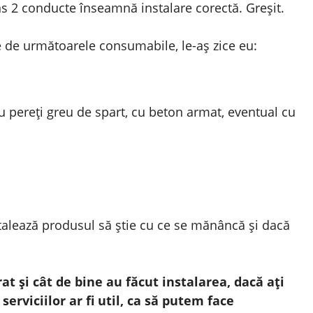
s 2 conducte înseamnă instalare corectă. Greșit.
e de următoarele consumabile, le-aș zice eu:
u pereți greu de spart, cu beton armat, eventual cu
stalează produsul să știe cu ce se mănâncă și dacă
rat și cât de bine au făcut instalarea, dacă ați
serviciilor ar fi util, ca să putem face