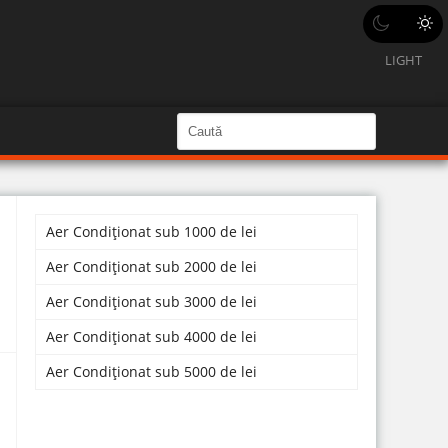
LIGHT
C
a
C
a
u
u
t
ă
t
î
n
Aer Condiționat sub 1000 de lei
ă
S
i
î
Aer Condiționat sub 2000 de lei
t
e
n
Aer Condiționat sub 3000 de lei
s
Aer Condiționat sub 4000 de lei
i
Aer Condiționat sub 5000 de lei
t
e