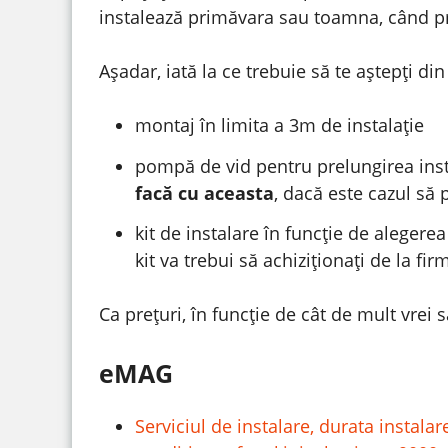
instalează primăvara sau toamna, când preț
Așadar, iată la ce trebuie să te aștepți di
montaj în limita a 3m de instalație
pompă de vid pentru prelungirea inst
facă cu aceasta
, dacă este cazul să 
kit de instalare în funcție de aleger
kit va trebui să achiziționați de la fi
Ca prețuri, în funcție de cât de mult vrei 
eMAG
Serviciul de instalare, durata instalar