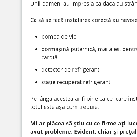
Unii oameni au impresia că dacă au strân
Ca să se facă instalarea corectă au nevoi
pompă de vid
bormașină puternică, mai ales, pentr
carotă
detector de refrigerant
stație recuperat refrigerant
Pe lângă acestea ar fi bine ca cel care in
totul este așa cum trebuie.
Mi-ar plăcea să știu cu ce firme ați luc
avut probleme. Evident, chiar și prețul 