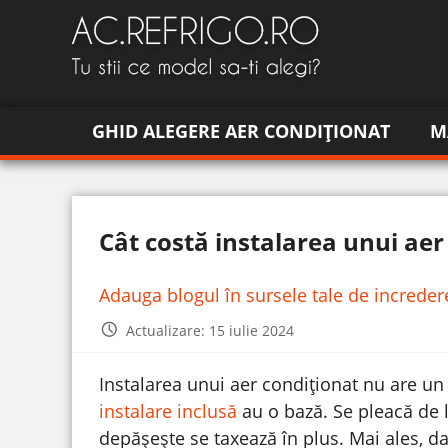
GHID ALEGERE AER CONDIȚIONAT
M
Cât costă instalarea unui aer
Adauga blogul în sursele tale de increde
Actualizare: 15 iulie 2024
Instalarea unui aer condiționat nu are un 
instalare inclusă
au o bază. Se pleacă de l
depășește se taxează în plus. Mai ales, 