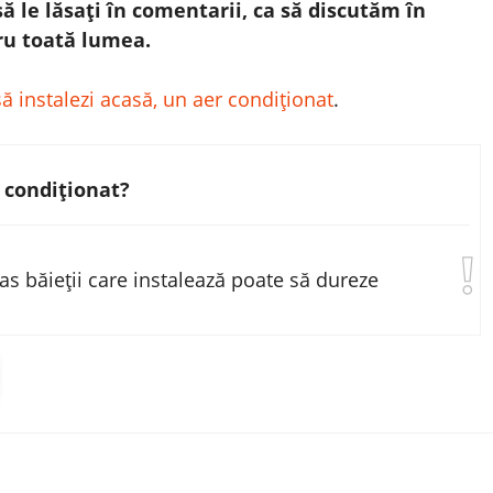
să le lăsați în comentarii, ca să discutăm în
tru toată lumea.
ă instalezi acasă, un aer condiționat
.
 condiționat?
ras băieții care instalează poate să dureze