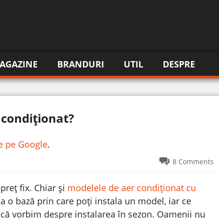
AGAZINE
BRANDURI
UTIL
DESPRE
 condiționat?
re pe Google
.
8 Comments
preț fix. Chiar și
modelele de aer condiționat cu
a o bază prin care poți instala un model, iar ce
dacă vorbim despre instalarea în sezon. Oamenii nu