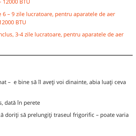
0 – 12000 BTU
e 6 – 9 zile lucratoare, pentru aparatele de aer
– 12000 BTU
 inclus, 3-4 zile lucratoare, pentru aparatele de aer
t – e bine să îl aveți voi dinainte, abia luați ceva
s, dată în perete
 doriți să prelungiți traseul frigorific – poate varia