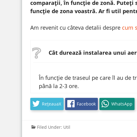
comparații, în funcție de zonă. Puteți 
funcție de zona voastră. Ar fi util pen
Am revenit cu câteva detalii despre
cum s
Cât durează instalarea unui aer
În funcție de traseul pe care îl au de t
până la 2-3 ore.
RețeauaX
Facebook
WhatsApp
Filed Under:
Util