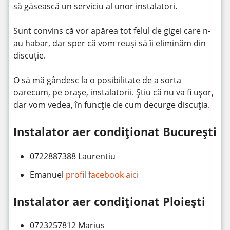
să găsească un serviciu al unor instalatori.
Sunt convins că vor apărea tot felul de gigei care n-
au habar, dar sper că vom reuși să îi eliminăm din
discuție.
O să mă gândesc la o posibilitate de a sorta
oarecum, pe orașe, instalatorii. Știu că nu va fi ușor,
dar vom vedea, în funcție de cum decurge discuția.
Instalator aer condiționat București
0722887388 Laurentiu
Emanuel
profil facebook aici
Instalator aer condiționat Ploiești
0723257812 Marius