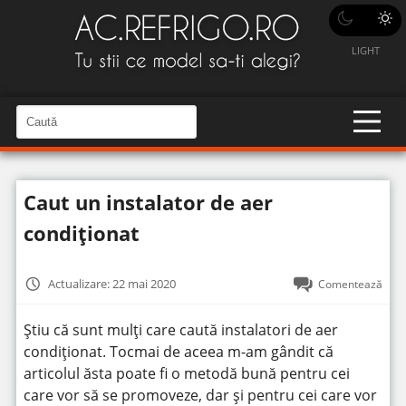
LIGHT
C
a
C
a
u
u
t
t
ă
Caut un instalator de aer
î
ă
n
S
î
condiționat
i
t
n
e
s
Actualizare: 22 mai 2020
Comentează
i
t
Știu că sunt mulți care caută instalatori de aer
e
condiționat. Tocmai de aceea m-am gândit că
articolul ăsta poate fi o metodă bună pentru cei
care vor să se promoveze, dar și pentru cei care vor