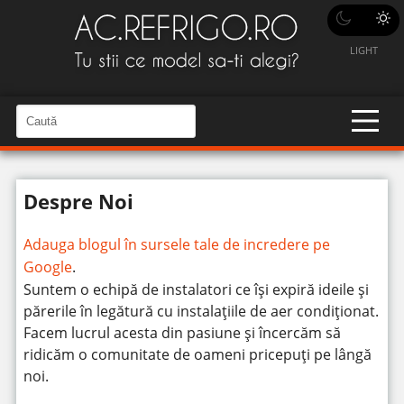
LIGHT
C
a
C
a
u
u
t
t
ă
Despre Noi
î
ă
n
S
î
i
Adauga blogul în sursele tale de incredere pe
t
n
e
Google
.
s
Suntem o echipă de instalatori ce își expiră ideile și
i
părerile în legătură cu instalațiile de aer condiționat.
t
Facem lucrul acesta din pasiune și încercăm să
e
ridicăm o comunitate de oameni pricepuți pe lângă
noi.