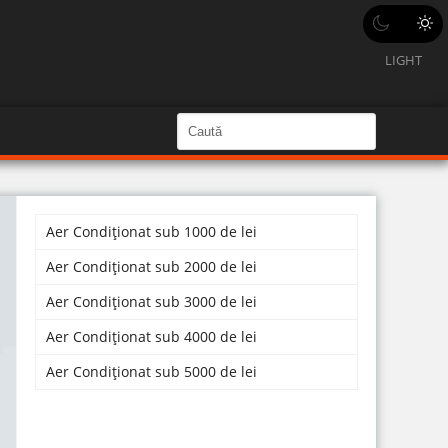
LIGHT
C
a
C
a
u
u
t
ă
t
î
n
Aer Condiționat sub 1000 de lei
ă
S
i
î
Aer Condiționat sub 2000 de lei
t
e
n
Aer Condiționat sub 3000 de lei
s
Aer Condiționat sub 4000 de lei
i
Aer Condiționat sub 5000 de lei
t
e