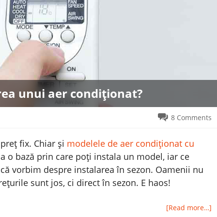
rea unui aer condiționat?
8 Comments
preț fix. Chiar și
modelele de aer condiționat cu
a o bază prin care poți instala un model, iar ce
dacă vorbim despre instalarea în sezon. Oamenii nu
urile sunt jos, ci direct în sezon. E haos!
[Read more…]