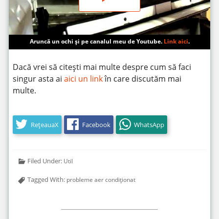
Aruncă un ochi și pe canalul meu de Youtube.
Link aici
.
Dacă vrei să citești mai multe despre cum să faci
singur asta ai
aici un link
în care discutăm mai
multe.
RețeauaX
Facebook
WhatsApp
Filed Under:
Util
Tagged With:
probleme aer condiționat