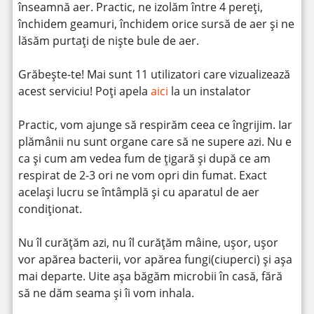
înseamnă aer. Practic, ne izolăm între 4 pereți,
închidem geamuri, închidem orice sursă de aer și ne
lăsăm purtați de niște bule de aer.
Grăbește-te! Mai sunt 11 utilizatori care vizualizează
acest serviciu! Poți apela
aici
la un instalator
Practic, vom ajunge să respirăm ceea ce îngrijim. Iar
plămânii nu sunt organe care să ne supere azi. Nu e
ca și cum am vedea fum de țigară și după ce am
respirat de 2-3 ori ne vom opri din fumat. Exact
același lucru se întâmplă și cu aparatul de aer
condiționat.
Nu îl curățăm azi, nu îl curățăm mâine, ușor, ușor
vor apărea bacterii, vor apărea fungi(ciuperci) și așa
mai departe. Uite așa băgăm microbii în casă, fără
să ne dăm seama și îi vom inhala.