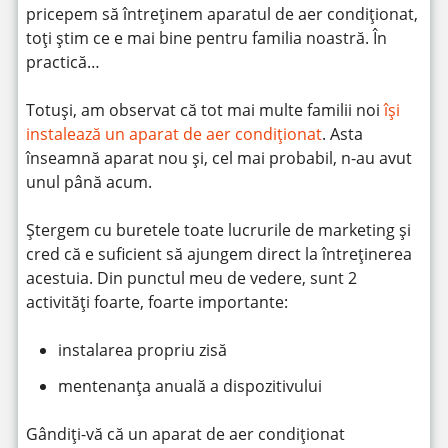
pricepem să întreținem aparatul de aer condiționat,
toți știm ce e mai bine pentru familia noastră. În
practică…
Totuși, am observat că tot mai multe familii noi
își
instalează un aparat de aer condiționat
. Asta
înseamnă aparat nou și, cel mai probabil, n-au avut
unul până acum.
Ștergem cu buretele toate lucrurile de marketing și
cred că e suficient să ajungem direct la întreținerea
acestuia. Din punctul meu de vedere, sunt 2
activități foarte, foarte importante:
instalarea propriu zisă
mentenanța anuală a dispozitivului
Gândiți-vă că un aparat de aer condiționat