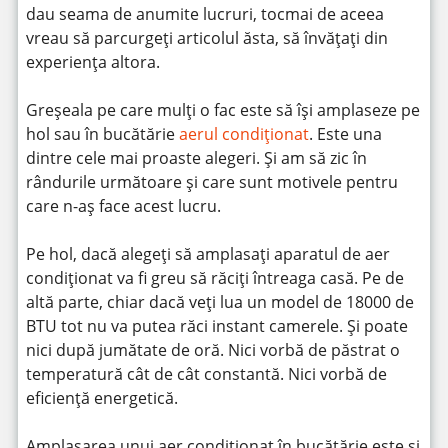
dau seama de anumite lucruri, tocmai de aceea
vreau să parcurgeți articolul ăsta, să învățați din
experiența altora.
Greșeala pe care mulți o fac este să își amplaseze pe
hol sau în bucătărie
aerul condiționat
. Este una
dintre cele mai proaste alegeri. Și am să zic în
rândurile următoare și care sunt motivele pentru
care n-aș face acest lucru.
Pe hol, dacă alegeți să amplasați aparatul de aer
condiționat va fi greu să răciți întreaga casă. Pe de
altă parte, chiar dacă veți lua un model de 18000 de
BTU tot nu va putea răci instant camerele. Și poate
nici după jumătate de oră. Nici vorbă de păstrat o
temperatură cât de cât constantă. Nici vorbă de
eficiență energetică.
Amplasarea unui aer condiționat în bucătărie este și