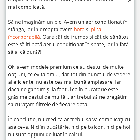
mai complicată.
Să ne imaginăm un pic. Avem un aer condiționat în
stânga, iar în dreapta avem
hota
și
plita
încorporabilă
. Oare cât de frumos și cât de sănătos
este să îți bată aerul condiționat în spate, iar în față
să ai căldură?!
Ok, avem modele premium ce au destul de multe
opțiuni, ce evită omul, dar tot din punctul de vedere
al eficienței nu este cea mai bună amplasare. Iar
dacă ne gândim și la faptul că în bucătărie este
grăsime destul de multă… ar trebui să ne pregătim
să curățăm filtrele de fiecare dată.
În concluzie, nu cred că ar trebui să vă complicați cu
așa ceva. Nici în bucătărie, nici pe balcon, nici pe hol
nu sunt opțiuni de luat în calcul.