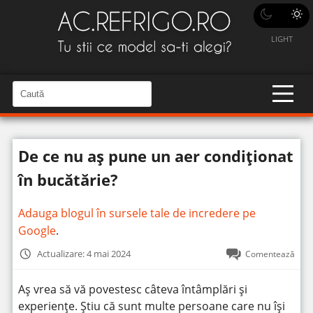
LIGHT
C
a
C
a
u
u
t
t
ă
De ce nu aș pune un aer condiționat
î
ă
n
S
î
în bucătărie?
i
t
n
e
s
Adauga blogul în sursele tale de incredere pe
i
Google
.
t
Actualizare: 4 mai 2024
Comentează
e
Aș vrea să vă povestesc câteva întâmplări și
experiențe. Știu că sunt multe persoane care nu își