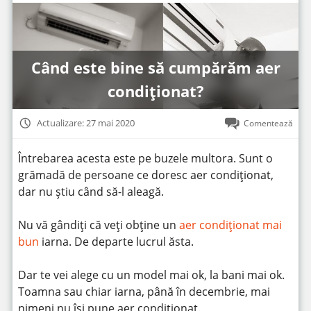
Când este bine să cumpărăm aer
condiționat?
Actualizare: 27 mai 2020
Comentează
Întrebarea acesta este pe buzele multora. Sunt o
grămadă de persoane ce doresc aer condiționat,
dar nu știu când să-l aleagă.
Nu vă gândiți că veți obține un
aer condiționat mai
bun
iarna. De departe lucrul ăsta.
Dar te vei alege cu un model mai ok, la bani mai ok.
Toamna sau chiar iarna, până în decembrie, mai
nimeni nu își pune aer condiționat.