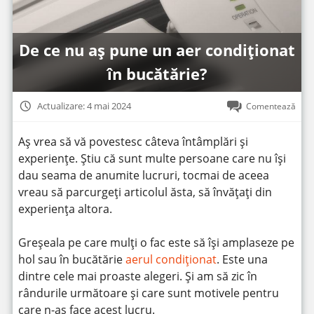
De ce nu aș pune un aer condiționat
în bucătărie?
Actualizare: 4 mai 2024
Comentează
Aș vrea să vă povestesc câteva întâmplări și
experiențe. Știu că sunt multe persoane care nu își
dau seama de anumite lucruri, tocmai de aceea
vreau să parcurgeți articolul ăsta, să învățați din
experiența altora.
Greșeala pe care mulți o fac este să își amplaseze pe
hol sau în bucătărie
aerul condiționat
. Este una
dintre cele mai proaste alegeri. Și am să zic în
rândurile următoare și care sunt motivele pentru
care n-aș face acest lucru.