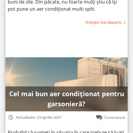
buni de zile. Din păcate, nu foarte mulți știu că își
pot pune un aer condiționat multi split.
[Citeşte mai departe…]
Cel mai bun aer condiționat pentru
garsonieră?
Actualizare: 23 aprilie 2021
Comentează
Probabil că sunteți în situația în care trebuie să luați