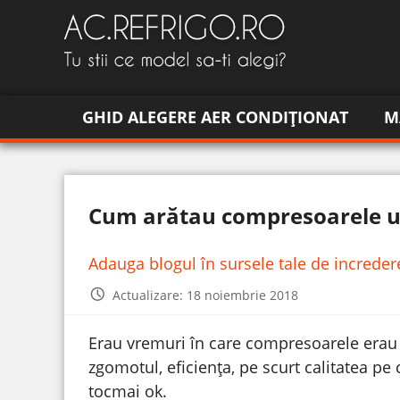
GHID ALEGERE AER CONDIȚIONAT
M
Cum arătau compresoarele un
Adauga blogul în sursele tale de increde
Actualizare: 18 noiembrie 2018
Erau vremuri în care compresoarele erau 
zgomotul, eficiența, pe scurt calitatea pe
tocmai ok.