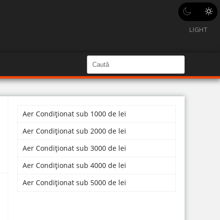
LIGHT
C
a
C
a
u
u
t
ă
t
î
n
Aer Condiționat sub 1000 de lei
ă
S
i
î
Aer Condiționat sub 2000 de lei
t
e
n
Aer Condiționat sub 3000 de lei
s
Aer Condiționat sub 4000 de lei
i
Aer Condiționat sub 5000 de lei
t
e