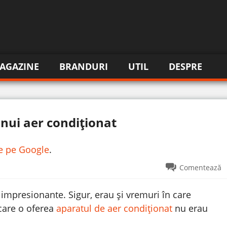
AGAZINE
BRANDURI
UTIL
DESPRE
ui aer condiționat
re pe Google
.
Comentează
impresionante. Sigur, erau și vremuri în care
 care o oferea
aparatul de aer condiționat
nu erau