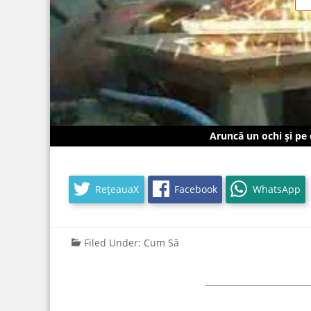
Aruncă un ochi și pe
RețeauaX
Facebook
WhatsApp
Filed Under:
Cum Să