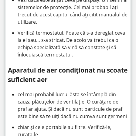
sistemelor de protecție. Cel mai probabil ați
trecut de acest capitol când ați citit manualul de
utilizare.
Verifică termostatul. Poate că s-a dereglat ceva
la el sau… s-a stricat. De acolo va trebui ca o
echipă specializată să vină să constate și să
înlocuiască termostatul.
Aparatul de aer condiționat nu scoate
suficient aer
cel mai probabil lucrul ăsta se întâmplă din
cauza plăcuțelor de ventilație. O curățare de
praf ar ajuta. Și dacă nu sunt particule de praf
este bine să te uiți dacă nu cumva sunt germeni
chiar și cele portabile au filtre. Verifică-le,
curăța-le