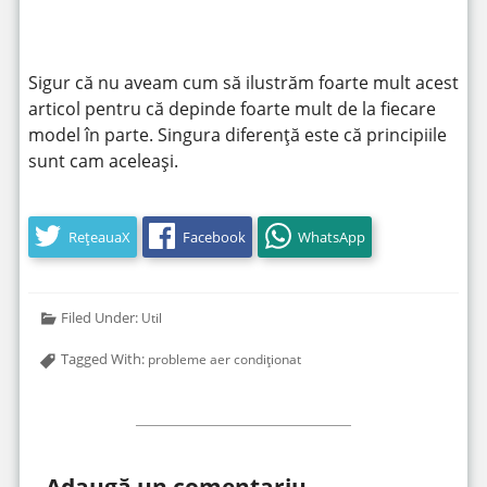
https://www.youtube.com/watch?v=zgKepZvJ-RU
Sigur că nu aveam cum să ilustrăm foarte mult acest
articol pentru că depinde foarte mult de la fiecare
model în parte. Singura diferență este că principiile
sunt cam aceleași.
RețeauaX
Facebook
WhatsApp
Filed Under:
Util
Tagged With:
probleme aer condiționat
Adaugă un comentariu