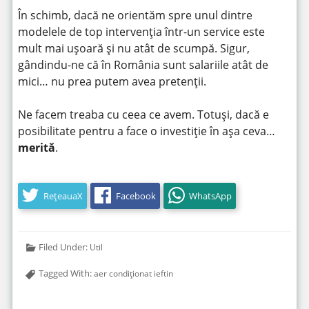
În schimb, dacă ne orientăm spre unul dintre
modelele de top intervenția într-un service este
mult mai ușoară și nu atât de scumpă. Sigur,
gândindu-ne că în România sunt salariile atât de
mici… nu prea putem avea pretenții.
Ne facem treaba cu ceea ce avem. Totuși, dacă e
posibilitate pentru a face o investiție în așa ceva…
merită
.
RețeauaX
Facebook
WhatsApp
Filed Under:
Util
Tagged With:
aer condiționat ieftin