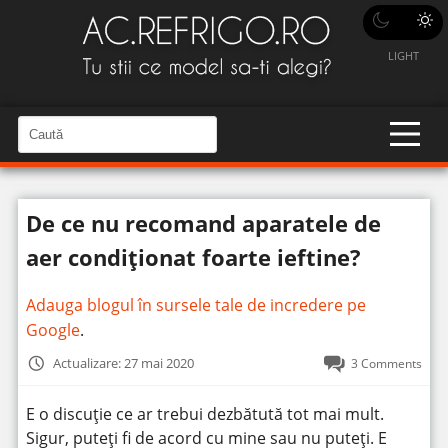
LIGHT
C
a
C
a
u
u
t
t
ă
De ce nu recomand aparatele de
î
ă
n
S
î
aer condiționat foarte ieftine?
i
t
n
e
s
Adauga blogul în sursele tale de incredere pe
i
Google
.
t
Actualizare: 27 mai 2020
3 Comments
e
E o discuție ce ar trebui dezbătută tot mai mult.
Sigur, puteți fi de acord cu mine sau nu puteți. E