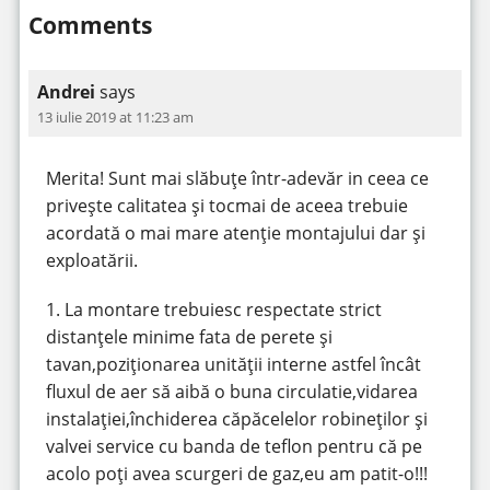
Comments
Andrei
says
13 iulie 2019 at 11:23 am
Merita! Sunt mai slăbuțe într-adevăr in ceea ce
privește calitatea și tocmai de aceea trebuie
acordată o mai mare atenție montajului dar și
exploatării.
1. La montare trebuiesc respectate strict
distanțele minime fata de perete și
tavan,poziționarea unității interne astfel încât
fluxul de aer să aibă o buna circulatie,vidarea
instalației,închiderea căpăcelelor robineților și
valvei service cu banda de teflon pentru că pe
acolo poți avea scurgeri de gaz,eu am patit-o!!!