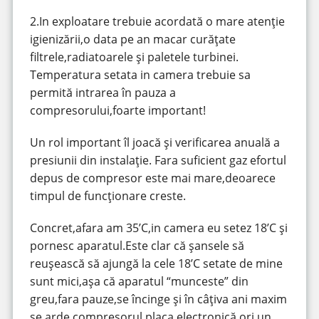
2.In exploatare trebuie acordată o mare atenție
igienizării,o data pe an macar curățate
filtrele,radiatoarele și paletele turbinei.
Temperatura setata in camera trebuie sa
permită intrarea în pauza a
compresorului,foarte important!
Un rol important îl joacă și verificarea anuală a
presiunii din instalație. Fara suficient gaz efortul
depus de compresor este mai mare,deoarece
timpul de funcționare creste.
Concret,afara am 35’C,in camera eu setez 18’C și
pornesc aparatul.Este clar că șansele să
reușească să ajungă la cele 18’C setate de mine
sunt mici,așa că aparatul “munceste” din
greu,fara pauze,se încinge și în câțiva ani maxim
se arde compresorul,placa electronică ori un