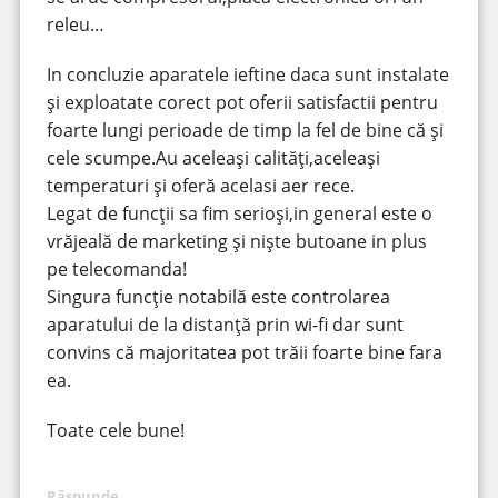
releu…
In concluzie aparatele ieftine daca sunt instalate
și exploatate corect pot oferii satisfactii pentru
foarte lungi perioade de timp la fel de bine că și
cele scumpe.Au aceleași calități,aceleași
temperaturi și oferă acelasi aer rece.
Legat de funcții sa fim serioși,in general este o
vrăjeală de marketing și niște butoane in plus
pe telecomanda!
Singura funcție notabilă este controlarea
aparatului de la distanță prin wi-fi dar sunt
convins că majoritatea pot trăii foarte bine fara
ea.
Toate cele bune!
Răspunde