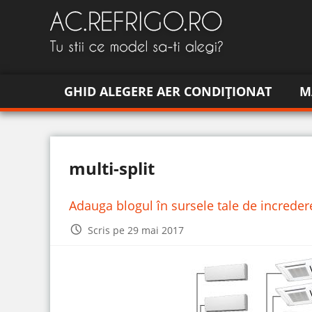
GHID ALEGERE AER CONDIȚIONAT
M
multi-split
Adauga blogul în sursele tale de increde
Scris pe 29 mai 2017