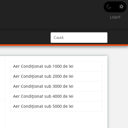
LIGHT
C
a
C
a
u
u
t
ă
t
î
n
Aer Condiționat sub 1000 de lei
ă
S
i
î
Aer Condiționat sub 2000 de lei
t
e
n
Aer Condiționat sub 3000 de lei
s
Aer Condiționat sub 4000 de lei
i
Aer Condiționat sub 5000 de lei
t
e