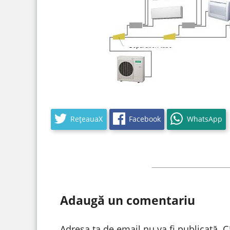
RețeauaX
Facebook
WhatsApp
Adaugă un comentariu
Adresa ta de email nu va fi publicată.
C