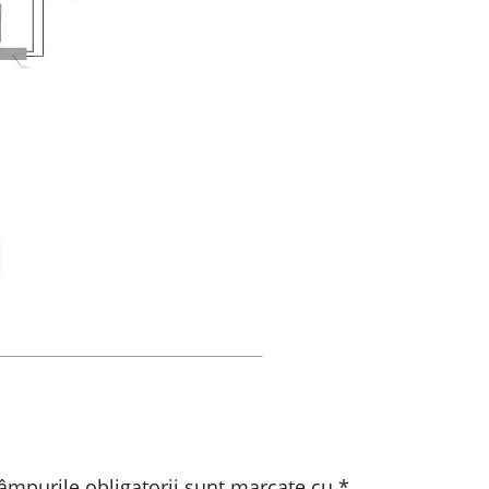
âmpurile obligatorii sunt marcate cu
*