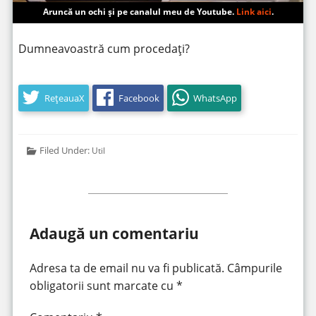
Aruncă un ochi și pe canalul meu de Youtube.
Link aici
.
Dumneavoastră cum procedați?
RețeauaX
Facebook
WhatsApp
Filed Under:
Util
Adaugă un comentariu
Adresa ta de email nu va fi publicată.
Câmpurile
obligatorii sunt marcate cu
*