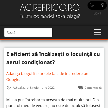
LIGHT
C
a
C
a
u
u
t
t
ă
E eficient să încălzești o locuință cu
î
ă
n
S
î
aerul condiționat?
i
t
n
e
s
Adauga blogul în sursele tale de incredere pe
i
Google
.
t
Actualizare: 8 noiembrie 2022
Comentează
e
Mi s-a pus întrebarea aceasta de mai multe ori. Din
punctul meu de vedere, nu este deloc ok să folosești