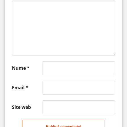
Nume
*
Email
*
Site web
Publică comentariul