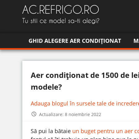
GHID ALEGERE AER CONDIȚIONAT
M
Aer condiționat de 1500 de l
modele?
Adauga blogul în sursele tale de increde
Actualizare: 8 noiembrie 2022
Să pui la bătaie
un buget pentru un aer c