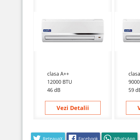
clasa A++
clas
12000 BTU
9000
46 dB
59 d
Vezi Detalii
RețeauaX
Facebook
WhatsApp