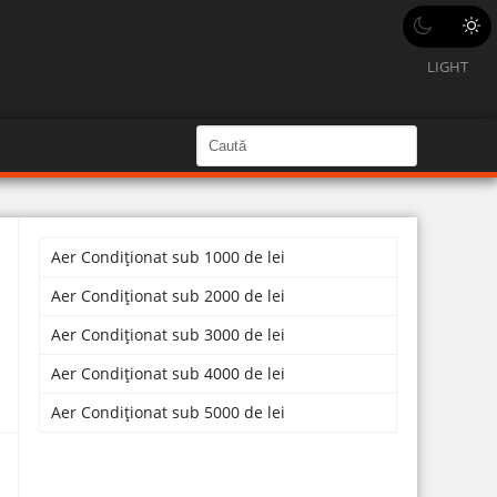
LIGHT
C
a
C
a
u
u
t
ă
t
î
n
Aer Condiționat sub 1000 de lei
ă
S
i
î
Aer Condiționat sub 2000 de lei
t
e
n
Aer Condiționat sub 3000 de lei
s
Aer Condiționat sub 4000 de lei
i
Aer Condiționat sub 5000 de lei
t
e