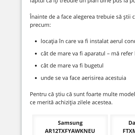
faptul că îți trebuie un plan bine pus la p
Înainte de a face alegerea trebuie să știi 
precum:
locația în care va fi instalat aerul con
cât de mare va fi aparatul – mă refer
cât de mare va fi bugetul
unde se va face aerisirea acestuia
Pentru că știu că sunt foarte multe mode
ce merită achiziția zilele acestea.
Samsung
Da
AR12TXFYAWKNEU
FTX