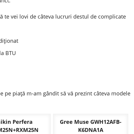
unct.
că te vei lovi de câteva lucruri destul de complicate
diționat
 la BTU
le pe piață m-am gândit să vă prezint câteva modele
ikin Perfera
Gree Muse GWH12AFB-
M25N+RXM25N
K6DNA1A