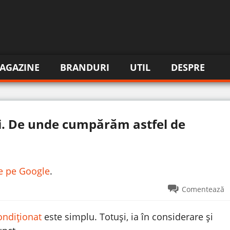
AGAZINE
BRANDURI
UTIL
DESPRE
ei. De unde cumpărăm astfel de
re pe Google
.
Comentează
ondiționat
este simplu. Totuși, ia în considerare și