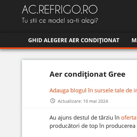
GHID ALEGERE AER CONDIȚIONAT
M
Aer condiționat Gree
Adauga blogul în sursele tale de 
Actualizare: 10 mai 2024
Au ajuns destul de târziu în
ofert
producători de top în producerea 