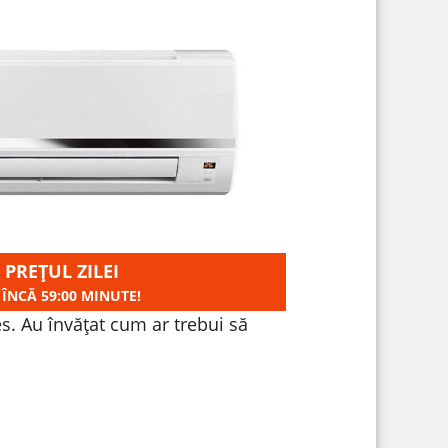
 PREȚUL ZILEI
 ÎNCĂ
59:00
MINUTE!
s. Au învățat cum ar trebui să