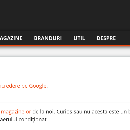
AGAZINE
BRANDURI
UTIL
DESPRE
incredere pe Google
.
a magazinelor
de la noi. Curios sau nu acesta este un 
aerului condiționat.