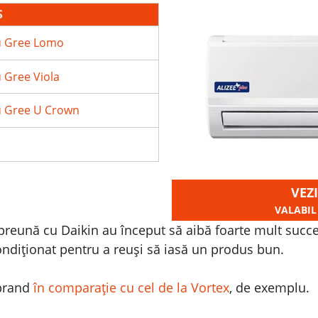
S
ru Gree Lomo
u Gree Viola
ru Gree U Crown
VEZI
VALABIL
preună cu Daikin au început să aibă foarte mult succe
ndiționat pentru a reuși să iasă un produs bun.
 brand
în comparație cu cel de la Vortex
, de exemplu.