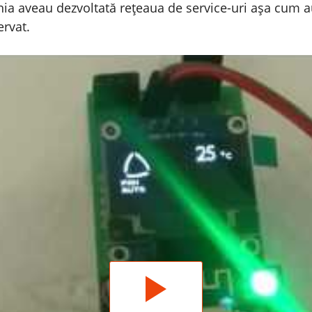
nia aveau dezvoltată rețeaua de service-uri așa cum au
ervat.