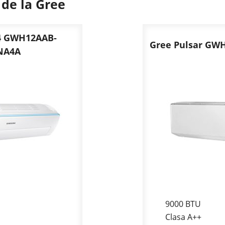
 de la Gree
4 GWH12AAB-
Gree Pulsar G
NA4A
9000 BTU
Clasa A++