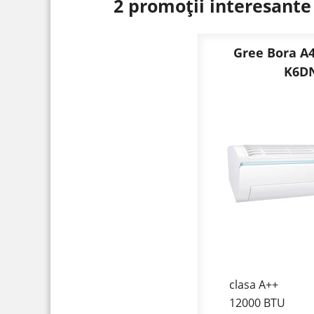
2 promoții interesante
Gree Bora A
K6D
clasa A++
12000 BTU